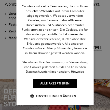
GERMAN
Wohnzimmer, der dir in jeder Position den Rücken stärkt.
Cookies sind kleine Textdateien, die von Ihnen
besuchten Websites auf Ihrem Computer
FRENCH
Variable Stellmöglichkeiten, die sich deinem Leben
abgelegt werden. Websites verwenden
anpassen
DUTCH
Cookies, um Benutzern das effiziente
Feste Polsterung, die dir gezielt Komfort gibt
Durchsuchen und Ausführen bestimmter
Funktionen zu erleichtern. Die Cookies, die für
Zeitloses Design
das ordnungsgemäße Funktionieren der
Made im Schwarzwald
Website erforderlich sind, dürfen ohne Ihre
Erlaubnis gesetzt werden. Alle anderen
TECHNIKTEIL
Cookies müssen überprüft werden, bevor sie
in Ihrem Browser gesetzt werden können.
Sie können Ihre Zustimmung zur Verwendung
von Cookies jederzeit auf der Seite mit den
Datenschutzrichtlinien ändern.
Hinweise
ALLE AKZEPTIEREN
EINSTELLUNGEN ÄNDERN
NOTWENDIGE