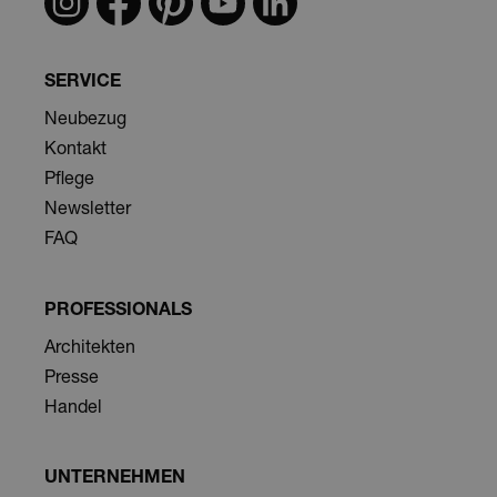
as being used for
website analytics.
__hssrc
Sitzung
This cookie name
HubSpot
is associated with
Inc.
SERVICE
websites built on
.freistil-
the HubSpot
rolfbenz.com
platform. It is
Neubezug
reported by them
as being used for
Kontakt
website analytics.
Pflege
Newsletter
FAQ
PROFESSIONALS
Architekten
Presse
Handel
UNTERNEHMEN