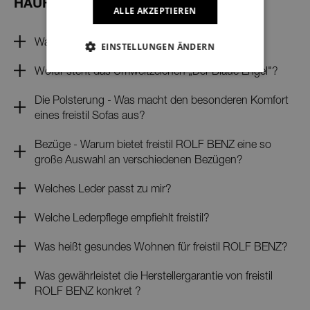
HÄUFIG GESTELLTE FRAGEN
ALLE AKZEPTIEREN
Was ist gutes Design?
EINSTELLUNGEN ÄNDERN
Wofür steht das Umweltzeichen „Der Blaue Engel"?
NOTWENDIGE
Die Polsterung - Was macht den besonderen Komfort
NOTWENDIGE
eines freistil Sofas aus?
PERFORMANCE
Bezüge - Warum bietet freistil ROLF BENZ eine so
große Auswahl an verschiedenen Bezügen?
TARGETING
Welches Leder passt zu mir?
FUNKTIONELL
Welche Lederpflege empfiehlt freistil?
NICHT KLASSIFIZIERT
Was heißt gesundes Wohnen für freistil ROLF BENZ?
Was gewährleistet die Herstellergarantie von freistil
ROLF BENZ konkret ?