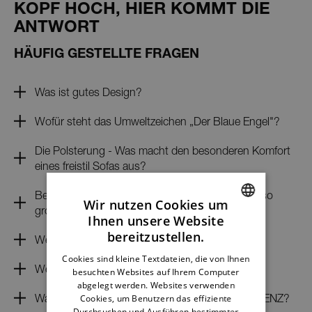
KOPF HOCH, HIER KOMMT DIE
ANTWORT
HÄUFIG GESTELLTE FRAGEN
Was ist gutes Design?
Wofür steht das Umweltzeichen „Der Blaue Engel"?
Die Polsterung - Was macht den besonderen Komfort
eines freistil Sofas aus?
Bezüge - Warum bietet freistil ROLF BENZ eine so
Wir nutzen Cookies um
große Auswahl an verschiedenen Bezügen?
Ihnen unsere Website
ENGLISH
bereitzustellen.
Welches Leder passt zu mir?
GERMAN
Cookies sind kleine Textdateien, die von Ihnen
Welche Lederpflege empfiehlt freistil?
besuchten Websites auf Ihrem Computer
FRENCH
abgelegt werden. Websites verwenden
DUTCH
Was heißt gesundes Wohnen für freistil ROLF BENZ?
Cookies, um Benutzern das effiziente
Durchsuchen und Ausführen bestimmter